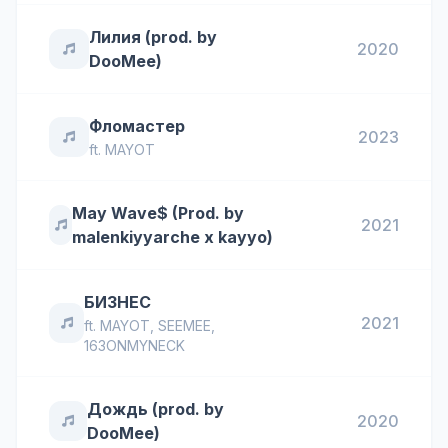
Лилия (prod. by
2020
DooMee)
Фломастер
2023
ft.
MAYOT
May Wave$ (Prod. by
2021
malenkiyyarche x kayyo)
БИЗНЕС
2021
ft.
MAYOT
,
SEEMEE
,
163ONMYNECK
Дождь (prod. by
2020
DooMee)