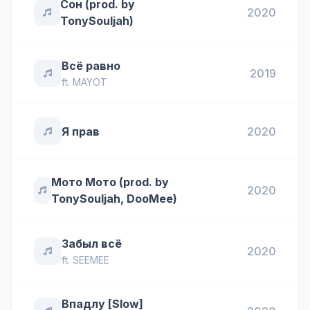
Сон (prod. by
2020
TonySouljah)
Всё равно
2019
ft.
MAYOT
Я прав
2020
Мото Мото (prod. by
2020
TonySouljah, DooMee)
Забыл всё
2020
ft.
SEEMEE
Впадлу [Slow]