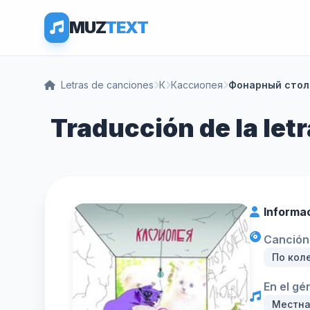
MUZ
TEXT
Letras de canciones
К
Кассиопея
Фонарный стол
Traducción de la le
Informa
Canción 
По кол
En el gé
Местна