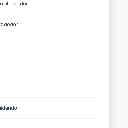
u alrededor.
rededor
uidando