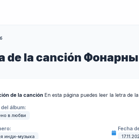
б
tra de la canción Фонарн
ción de la canción
En esta página puedes leer la letra de
del álbum:
ено в любви
nero:
Fecha de
я инди-музыка
17.11.20