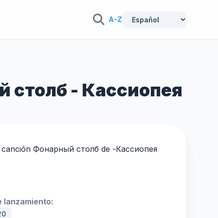
A-Z
ый столб - Кассиопея
 la canción Фонарный столб de -
Кассиопея
 lanzamiento:
20