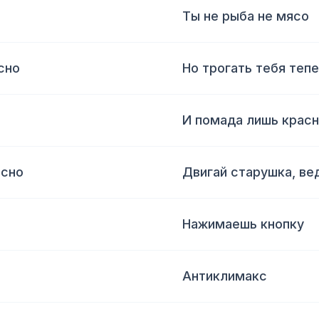
Ты не рыба не мясо
сно
Но трогать тебя теп
И помада лишь красн
асно
Двигай старушка, ве
Нажимаешь кнопку
Антиклимакс