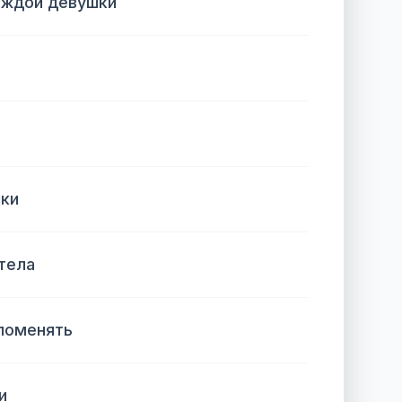
аждой девушки
шки
отела
 поменять
и