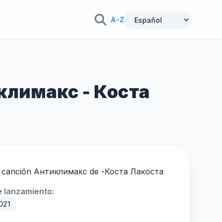
A-Z
тиклимакс - Коста
la canción Антиклимакс de -
Коста Лакоста
 lanzamiento:
021