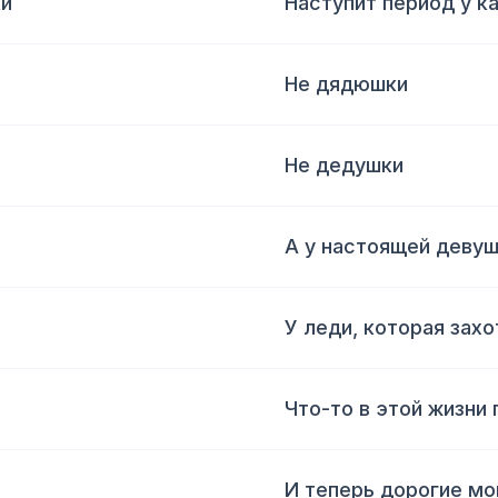
ки
Наступит период у к
Не дядюшки
Не дедушки
А у настоящей деву
У леди, которая зах
Что-то в этой жизни
И теперь дорогие мо