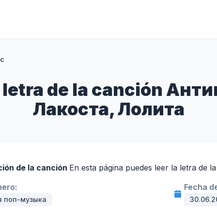
с
 letra de la canción Ан
Лакоста, Лолита
ción de la canción
En esta página puedes leer la letra de 
nero:
Fecha de
я поп-музыка
30.06.2