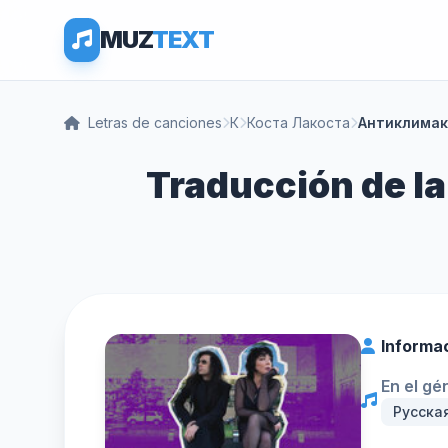
MUZ
TEXT
Letras de canciones
К
Коста Лакоста
Антиклимак
Traducción de la
Informa
En el gé
Русска