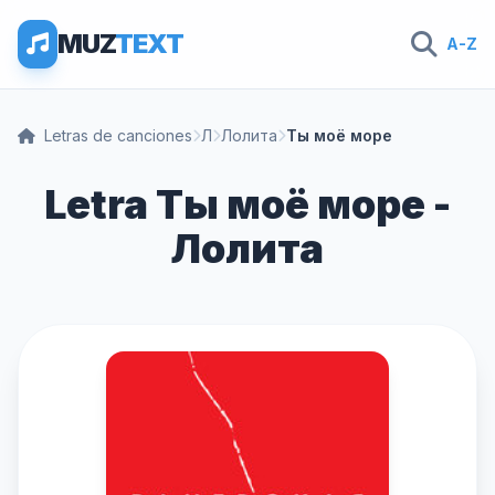
MUZ
TEXT
A-Z
Letras de canciones
Л
Лолита
Ты моё море
Letra Ты моё море -
Лолита