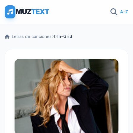
MUZ
TEXT
A-Z
Letras de canciones
I
In-Grid