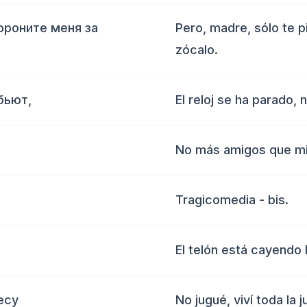
ороните меня за
Pero, madre, sólo te p
zócalo.
бьют,
El reloj se ha parado, 
No más amigos que mi
Tragicomedia - bis.
El telón está cayendo
есу
No jugué, viví toda la 