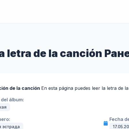
a letra de la canción Ра
ción de la canción
En esta página puedes leer la letra de 
del álbum:
кая
nero:
Fecha de
я эстрада
17.05.2