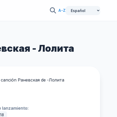
A-Z
невская - Лолита
la canción Раневская de -
Лолита
 lanzamiento:
018