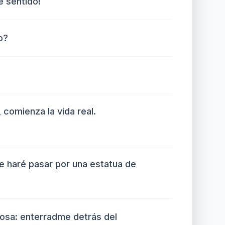
e sentido!
o?
 comienza la vida real.
me haré pasar por una estatua de
cosa: enterradme detrás del