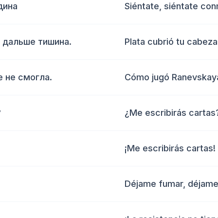
дина
Siéntate, siéntate co
 дальше тишина.
Plata cubrió tu cabeza,
е не смогла.
Cómo jugó Ranevskaya
?
¿Me escribirás cartas
¡Me escribirás cartas!
Déjame fumar, déjame 