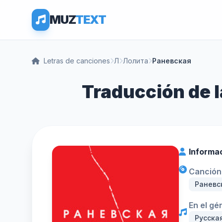
MUZ
TEXT
Letras de canciones
Л
Лолита
Раневская
Traducción de l
Informa
Canción 
Раневс
En el gé
Русска