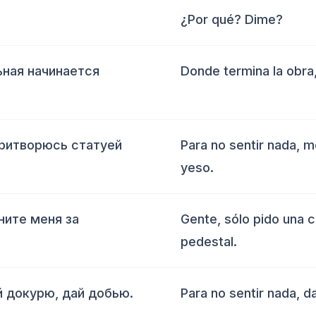
¿Por qué? Dime?
ьная начинается
Donde termina la obra,
притворюсь статуей
Para no sentir nada, 
yeso.
ните меня за
Gente, sólo pido una 
pedestal.
й докурю, дай добью.
Para no sentir nada, d