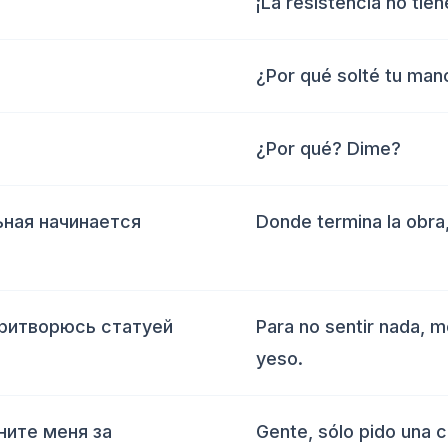
¡La resistencia no tien
¿Por qué solté tu man
¿Por qué? Dime?
ьная начинается
Donde termina la obra,
притворюсь статуей
Para no sentir nada, 
yeso.
ните меня за
Gente, sólo pido una 