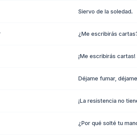
Siervo de la soledad.
?
¿Me escribirás cartas
¡Me escribirás cartas!
Déjame fumar, déjame 
¡La resistencia no tien
¿Por qué solté tu man