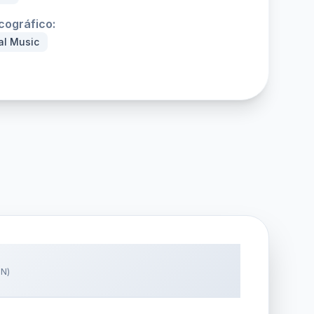
scográfico:
al Music
N)