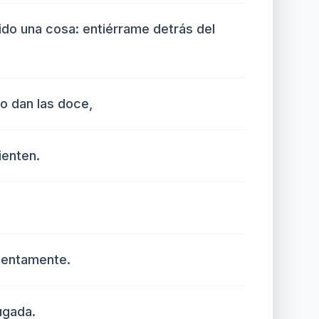
ido una cosa: entiérrame detrás del
no dan las doce,
enten.
 lentamente.
jugada.