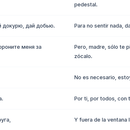
pedestal.
й докурю, дай добью.
Para no sentir nada, d
ороните меня за
Pero, madre, sólo te p
zócalo.
No es necesario, estoy
а.
Por ti, por todos, con 
уга,
Y fuera de la ventana l