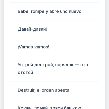
Bebe, rompe y abre uno nuevo
Давай-давай!
¡Vamos vamos!
Устрой дестрой, порядок — это
отстой
Destruir, el orden apesta
Круши, ломай, тряси башкою