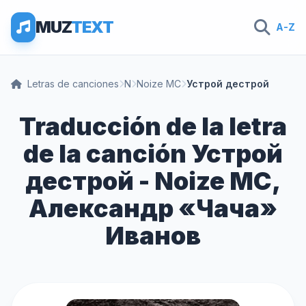
MUZ
TEXT
A-Z
Letras de canciones
N
Noize MC
Устрой дестрой
Traducción de la letra
de la canción Устрой
дестрой - Noize MC,
Александр «Чача»
Иванов