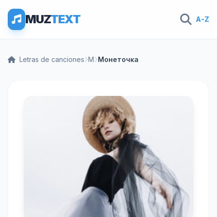
MUZ
TEXT
A-Z
Letras de canciones
М
Монеточка